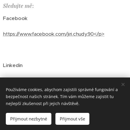
Sledujte mě
:
Facebook
https://www.facebook.com/jiri.chudy.90</p>
Linkedin
https://www.linkedin.com/in/jiri-chudy-20a8852b/<br>
Používáme cookies, abychom zajistili správné fungování a
bezpečnost našich stránek. Tím vám můžeme zajistit tu
nejlepší zkušenost při jejich návštěvě.
© 2023 ChemieJinak. Všechna práva vyhrazena.
Přijmout nezbytné
Přijmout vše
Vytvořeno službou
Webnode
Cookies