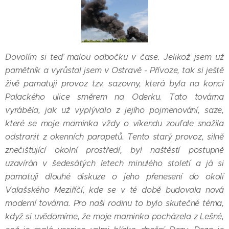
Dovolím si teď malou odbočku v čase. Jelikož jsem už
pamětník a vyrůstal jsem v Ostravě - Přívoze, tak si ještě
živě pamatuji provoz tzv. sazovny, která byla na konci
Palackého ulice směrem na Oderku. Tato továrna
vyráběla, jak už vyplývalo z jejího pojmenování, saze,
které se moje maminka vždy o víkendu zoufale snažila
odstranit z okenních parapetů. Tento starý provoz, silně
znečišťující okolní prostředí, byl naštěstí postupně
uzavírán v šedesátých letech minulého století a já si
pamatuji dlouhé diskuze o jeho přenesení do okolí
Valašského Meziříčí, kde se v té době budovala nová
moderní továrna. Pro naši rodinu to bylo skutečné téma,
když si uvědomíme, že moje maminka pocházela z Lešné,