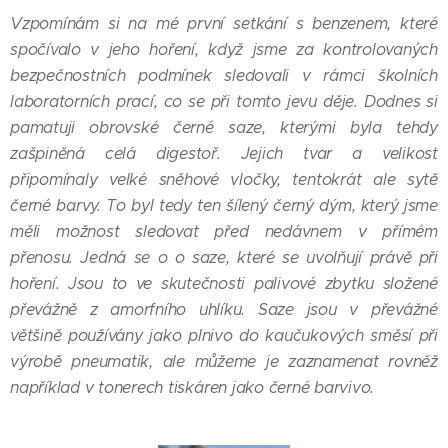
Vzpomínám si na mé první setkání s benzenem, které
spočívalo v jeho hoření, když jsme za kontrolovaných
bezpečnostních podmínek sledovali v rámci školních
laboratorních prací, co se při tomto jevu děje. Dodnes si
pamatuji obrovské černé saze, kterými byla tehdy
zašpiněná celá digestoř. Jejich tvar a velikost
připomínaly velké sněhové vločky, tentokrát ale sytě
černé barvy. To byl tedy ten šílený černý dým, který jsme
měli možnost sledovat před nedávnem v přímém
přenosu. Jedná se o o saze, které se uvolňují právě při
hoření. Jsou to ve skutečnosti palivové zbytku složené
převážně z amorfního uhlíku. Saze jsou v převážné
většině používány jako plnivo do kaučukových směsí při
výrobě pneumatik, ale můžeme je zaznamenat rovněž
například v tonerech tiskáren jako černé barvivo.