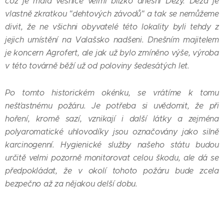
což je malá vesnice velmi blízko dnešní Dezy. Deza je
vlastně zkratkou "dehtových závodů" a tak se nemůžeme
divit, že ne všichni obyvatelé této lokality byli tehdy z
jejich umístění na Valašsko nadšeni. Dnešním majitelem
je koncern Agrofert, ale jak už bylo zmíněno výše, výroba
v této továrně běží už od poloviny šedesátých let.
Po tomto historickém okénku, se vrátíme k tomu
nešťastnému požáru. Je potřeba si uvědomit, že při
hoření, kromě sazí, vznikají i další látky a zejména
polyaromatické uhlovodíky jsou označovány jako silně
karcinogenní. Hygienické služby našeho státu budou
určitě velmi pozorně monitorovat celou škodu, ale dá se
předpokládat, že v okolí tohoto požáru bude zcela
bezpečno až za nějakou delší dobu.