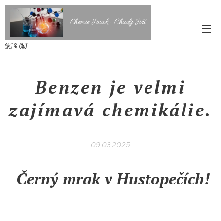
Chemie Jinak - Chudý Jiří
ChJ & ChJ
Benzen je velmi
zajímavá chemikálie.
09.03.2025
Černý mrak v Hustopečích!