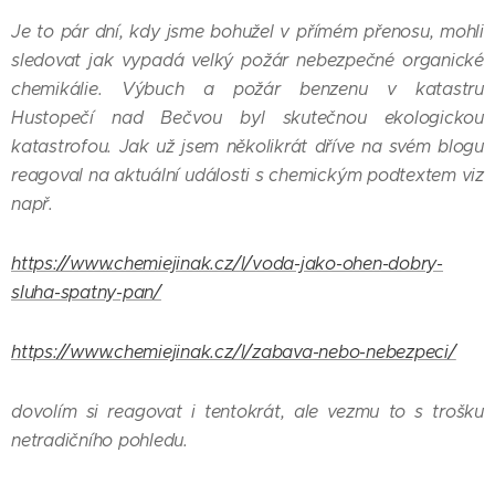
Je to pár dní, kdy jsme bohužel v přímém přenosu, mohli
sledovat jak vypadá velký požár nebezpečné organické
chemikálie. Výbuch a požár benzenu v katastru
Hustopečí nad Bečvou byl skutečnou ekologickou
katastrofou. Jak už jsem několikrát dříve na svém blogu
reagoval na aktuální události s chemickým podtextem viz
např.
https://www.chemiejinak.cz/l/voda-jako-ohen-dobry-
sluha-spatny-pan/
https://www.chemiejinak.cz/l/zabava-nebo-nebezpeci/
dovolím si reagovat i tentokrát, ale vezmu to s trošku
netradičního pohledu.